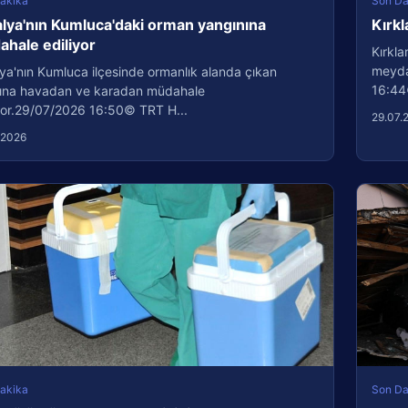
akika
Son Da
lya'nın Kumluca'daki orman yangınına
Kırkl
hale ediliyor
Kırkla
meydan
ya'nın Kumluca ilçesinde ormanlık alanda çıkan
16:44
ına havadan ve karadan müdahale
iyor.29/07/2026 16:50© TRT H...
29.07.
.2026
akika
Son Da