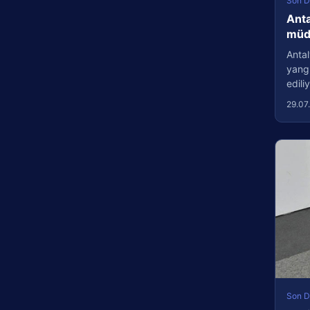
Son D
Anta
müda
Antal
yang
edil
29.07
Son D