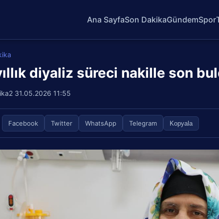
Ana Sayfa
Son Dakika
Gündem
Spor
kika
ıllık diyaliz süreci nakille son bu
ika2
31.05.2026 11:55
Facebook
Twitter
WhatsApp
Telegram
Kopyala