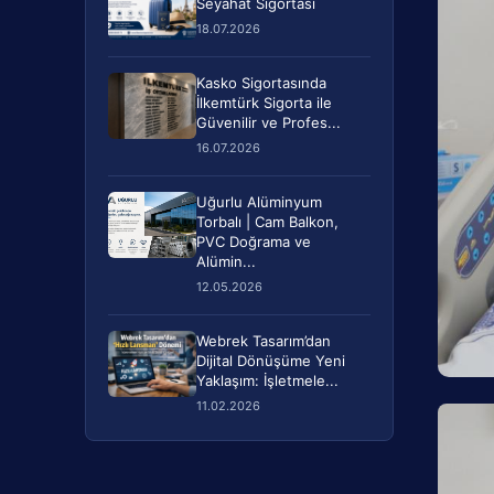
Seyahat Sigortası
18.07.2026
Kasko Sigortasında
İlkemtürk Sigorta ile
Güvenilir ve Profes...
16.07.2026
Uğurlu Alüminyum
Torbalı | Cam Balkon,
PVC Doğrama ve
Alümin...
12.05.2026
Webrek Tasarım’dan
Dijital Dönüşüme Yeni
Yaklaşım: İşletmele...
11.02.2026