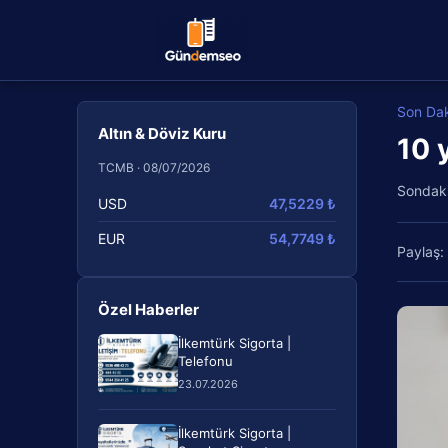
Son Da
Altın & Döviz Kuru
10 y
TCMB · 08/07/2026
Sondak
USD
47,5229 ₺
EUR
54,7749 ₺
Paylaş:
Özel Haberler
İlkemtürk Sigorta |
Telefonu
23.07.2026
İlkemtürk Sigorta |