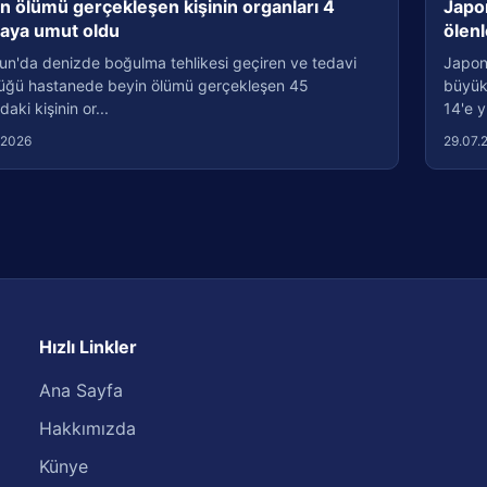
n ölümü gerçekleşen kişinin organları 4
Japo
taya umut oldu
ölenl
un'da denizde boğulma tehlikesi geçiren ve tedavi
Japon
üğü hastanede beyin ölümü gerçekleşen 45
büyük
daki kişinin or...
14'e y
.2026
29.07.
Hızlı Linkler
Ana Sayfa
Hakkımızda
Künye