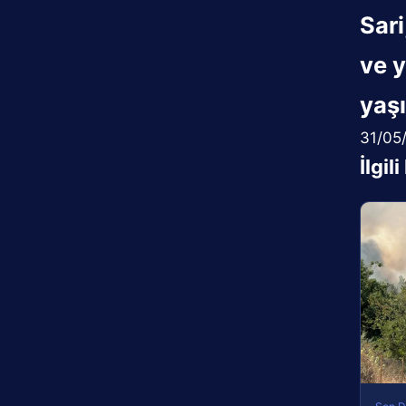
Sar
ve y
yaşı
31/05
İlgil