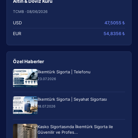
Altın & Döviz Kuru
TCMB · 08/06/2026
USD
47,5055 ₺
EUR
54,8356 ₺
Özel Haberler
İlkemtürk Sigorta | Telefonu
23.07.2026
İlkemtürk Sigorta | Seyahat Sigortası
18.07.2026
Kasko Sigortasında İlkemtürk Sigorta ile
Güvenilir ve Profes...