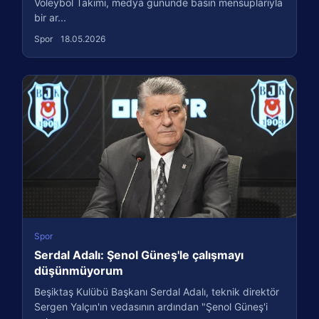
Voleybol Takımı, medya gününde basın mensuplarıyla
bir ar...
Spor
18.05.2026
Spor
Serdal Adalı: Şenol Güneş'le çalışmayı
düşünmüyorum
Beşiktaş Kulübü Başkanı Serdal Adalı, teknik direktör
Sergen Yalçın'ın vedasının ardından "Şenol Güneş'i