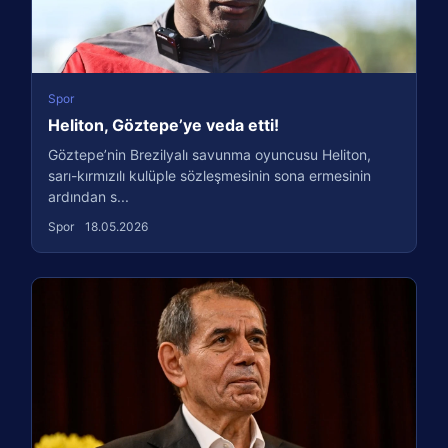
Spor
Heliton, Göztepe’ye veda etti!
Göztepe’nin Brezilyalı savunma oyuncusu Heliton,
sarı-kırmızılı kulüple sözleşmesinin sona ermesinin
ardından s...
Spor
18.05.2026