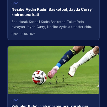
Spor
Nesibe Aydın Kadın Basketbol, Jayda Curry'i
kadrosuna kattı
Son olarak Kocaeli Kadın Basketbol Takımı'nda
oynayan Jayda Curry, Nesibe Aydın'a transfer oldu.
Spor
18.05.2026
Spor
Kulüpler Birliği, yabancı oyuncu kuralı için