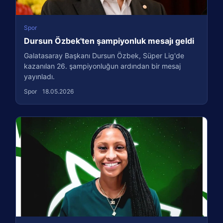
Spor
Dursun Özbek'ten şampiyonluk mesajı geldi
Galatasaray Başkanı Dursun Özbek, Süper Lig'de
kazanılan 26. şampiyonluğun ardından bir mesaj
yayınladı.
Spor
18.05.2026