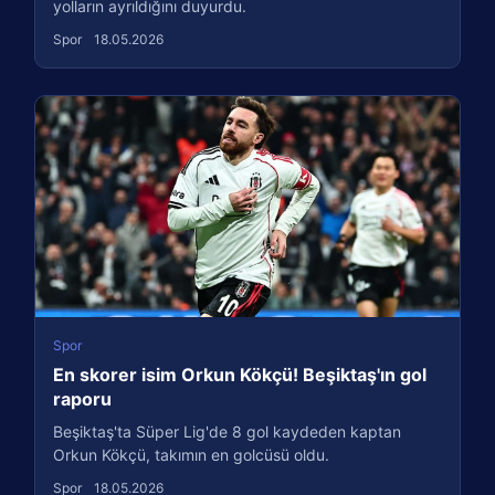
yolların ayrıldığını duyurdu.
Spor
18.05.2026
Spor
En skorer isim Orkun Kökçü! Beşiktaş'ın gol
raporu
Beşiktaş'ta Süper Lig'de 8 gol kaydeden kaptan
Orkun Kökçü, takımın en golcüsü oldu.
Spor
18.05.2026