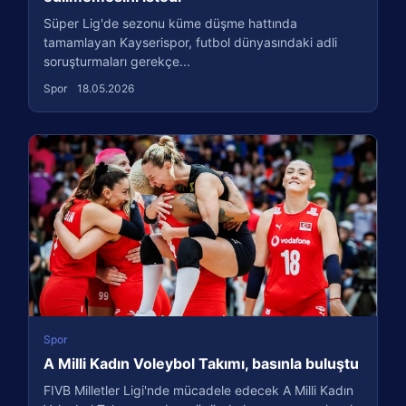
Süper Lig'de sezonu küme düşme hattında
tamamlayan Kayserispor, futbol dünyasındaki adli
soruşturmaları gerekçe...
Spor
18.05.2026
Spor
A Milli Kadın Voleybol Takımı, basınla buluştu
FIVB Milletler Ligi'nde mücadele edecek A Milli Kadın