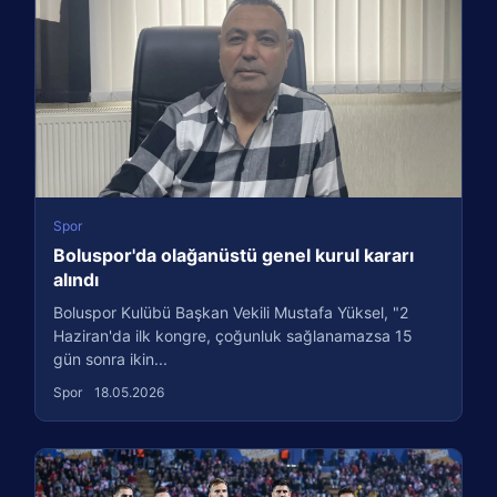
Spor
Boluspor'da olağanüstü genel kurul kararı
alındı
Boluspor Kulübü Başkan Vekili Mustafa Yüksel, "2
Haziran'da ilk kongre, çoğunluk sağlanamazsa 15
gün sonra ikin...
Spor
18.05.2026