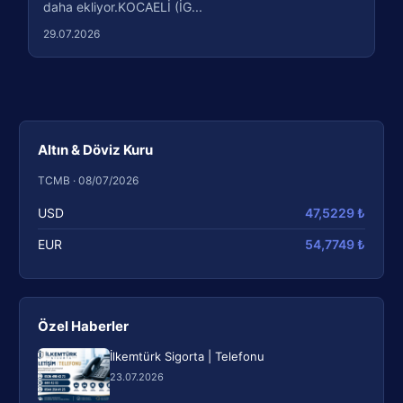
daha ekliyor.KOCAELİ (İG...
29.07.2026
Altın & Döviz Kuru
TCMB · 08/07/2026
USD
47,5229 ₺
EUR
54,7749 ₺
Özel Haberler
İlkemtürk Sigorta | Telefonu
23.07.2026