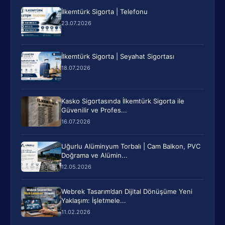
İlkemtürk Sigorta | Telefonu
23.07.2026
İlkemtürk Sigorta | Seyahat Sigortası
18.07.2026
Kasko Sigortasında İlkemtürk Sigorta ile
Güvenilir ve Profes...
16.07.2026
Uğurlu Alüminyum Torbalı | Cam Balkon, PVC
Doğrama ve Alümin...
12.05.2026
Webrek Tasarım’dan Dijital Dönüşüme Yeni
Yaklaşım: İşletmele...
11.02.2026