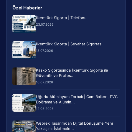
Özel Haberler
İlkemtürk Sigorta | Telefonu
23.07.2026
İlkemtürk Sigorta | Seyahat Sigortası
18.07.2026
Kasko Sigortasında İlkemtürk Sigorta ile
Güvenilir ve Profes...
16.07.2026
Uğurlu Alüminyum Torbalı | Cam Balkon, PVC
Doğrama ve Alümin...
12.05.2026
Webrek Tasarım’dan Dijital Dönüşüme Yeni
Yaklaşım: İşletmele...