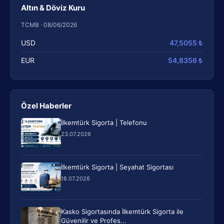
Altın & Döviz Kuru
TCMB · 08/06/2026
USD
47,5055 ₺
EUR
54,8356 ₺
Özel Haberler
İlkemtürk Sigorta | Telefonu
23.07.2026
İlkemtürk Sigorta | Seyahat Sigortası
18.07.2026
Kasko Sigortasında İlkemtürk Sigorta ile
Güvenilir ve Profes...