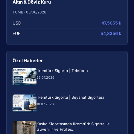
Altın & Döviz Kuru
TCMB · 08/06/2026
USD
47,5055 ₺
EUR
54,8356 ₺
Özel Haberler
İlkemtürk Sigorta | Telefonu
23.07.2026
İlkemtürk Sigorta | Seyahat Sigortası
18.07.2026
Kasko Sigortasında İlkemtürk Sigorta ile
Güvenilir ve Profes...