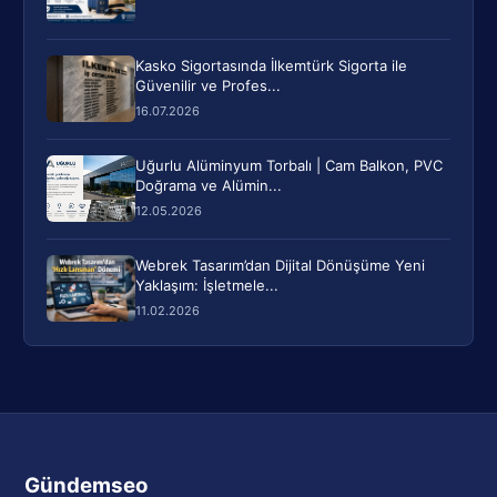
Kasko Sigortasında İlkemtürk Sigorta ile
Güvenilir ve Profes...
16.07.2026
Uğurlu Alüminyum Torbalı | Cam Balkon, PVC
Doğrama ve Alümin...
12.05.2026
Webrek Tasarım’dan Dijital Dönüşüme Yeni
Yaklaşım: İşletmele...
11.02.2026
Gündemseo