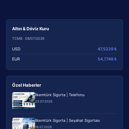
Altın & Döviz Kuru
TCMB · 08/07/2026
USD
47,5229 ₺
EUR
54,7749 ₺
Özel Haberler
İlkemtürk Sigorta | Telefonu
23.07.2026
İlkemtürk Sigorta | Seyahat Sigortası
18.07.2026