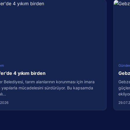
em
Günde
fer'de 4 yıkım birden
Gebze
er Belediyesi, tarım alanlarının korunması için imara
Gebze 
ı yapılarla mücadelesini sürdürüyor. Bu kapsamda
güçlen
ı...
ekliyo
.2026
29.07.