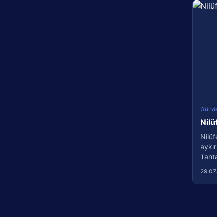
Günd
Nilü
Nilüf
aykır
Tahtal
29.07