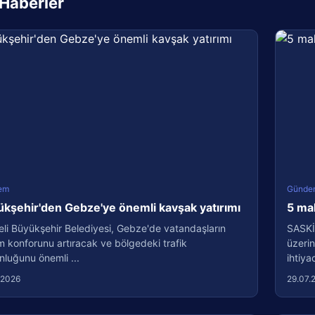
i Haberler
em
Günde
kşehir'den Gebze'ye önemli kavşak yatırımı
5 ma
li Büyükşehir Belediyesi, Gebze'de vatandaşların
SASKİ
m konforunu artıracak ve bölgedeki trafik
üzerin
luğunu önemli ...
ihtiyac
.2026
29.07.