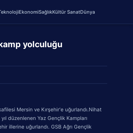
Teknoloji
Ekonomi
Sağlık
Kültür Sanat
Dünya
 kamp yolculuğu
afilesi Mersin ve Kırşehir'e uğurlandı.Nihat
r yıl düzenlenen Yaz Gençlik Kampları
hir illerine uğurlandı. GSB Ağrı Gençlik