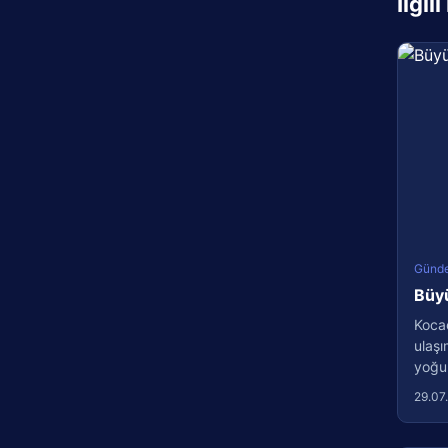
İlgil
Günd
Büyü
Kocae
ulaşı
yoğun
29.07