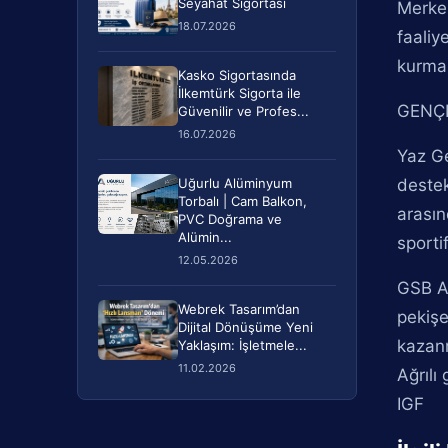
Seyahat Sigortası
Merkez
18.07.2026
faaliy
kurmas
Kasko Sigortasında
İlkemtürk Sigorta ile
GENÇ
Güvenilir ve Profes...
16.07.2026
Yaz Ge
Uğurlu Alüminyum
destek
Torbalı | Cam Balkon,
arasın
PVC Doğrama ve
Alümin...
sportif
12.05.2026
GSB Ağ
Webrek Tasarım’dan
pekişe
Dijital Dönüşüme Yeni
kazanm
Yaklaşım: İşletmele...
11.02.2026
Ağrılı
IGF