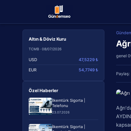
Günde
Altın & Döviz Kuru
Ağr
TCMB · 08/07/2026
genel
0
USD
47,5229 ₺
EUR
54,7749 ₺
Paylaş:
Özel Haberler
İlkemtürk Sigorta |
Telefonu
Ağrı'd
23.07.2026
AYDIN 
kapsam
İlkemtürk Sigorta |