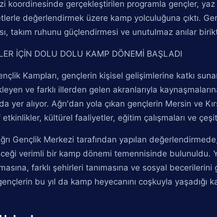
i koordinesinde gerçekleştirilen programla gençler, yaz 
etlerle değerlendirmek üzere kamp yolculuğuna çıktı. Genç
ı, takım ruhunu güçlendirmesi ve unutulmaz anılar birikt
LER İÇİN DOLU DOLU KAMP DÖNEMİ BAŞLADI
nçlik Kampları, gençlerin kişisel gelişimlerine katkı sunan
leyen ve farklı illerden gelen akranlarıyla kaynaşmalar
da yer alıyor. Ağrı'dan yola çıkan gençlerin Mersin ve 
 etkinlikler, kültürel faaliyetler, eğitim çalışmaları ve çeşi
rı Gençlik Merkezi tarafından yapılan değerlendirmede, 
ceği verimli bir kamp dönemi temennisinde bulunuldu. Y
asına, farklı şehirleri tanımasına ve sosyal becerilerini 
 gençlerin bu yıl da kamp heyecanını coşkuyla yaşadığı k