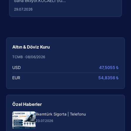
daha ekliyor.KOCAELİ (İG...
29.07.2026
Altın & Döviz Kuru
TCMB · 08/06/2026
USD
47,5055 ₺
EUR
54,8356 ₺
Özel Haberler
İlkemtürk Sigorta | Telefonu
23.07.2026