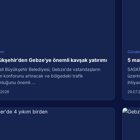
em
Günde
kşehir'den Gebze'ye önemli kavşak yatırımı
5 ma
li Büyükşehir Belediyesi, Gebze'de vatandaşların
SASKİ
m konforunu artıracak ve bölgedeki trafik
üzerin
luğunu önemli ...
ihtiyac
.2026
29.07.