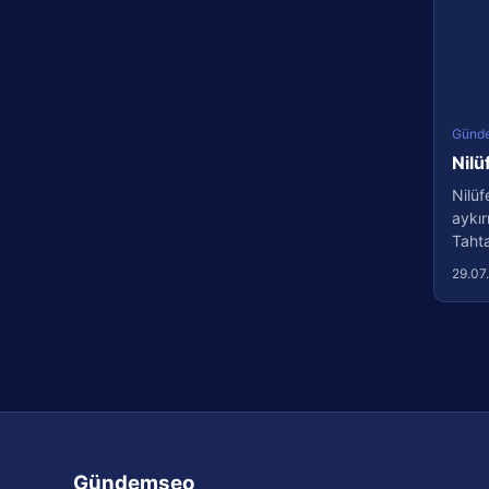
Günd
Nilü
Nilüf
aykır
Tahtal
29.07
Gündemseo