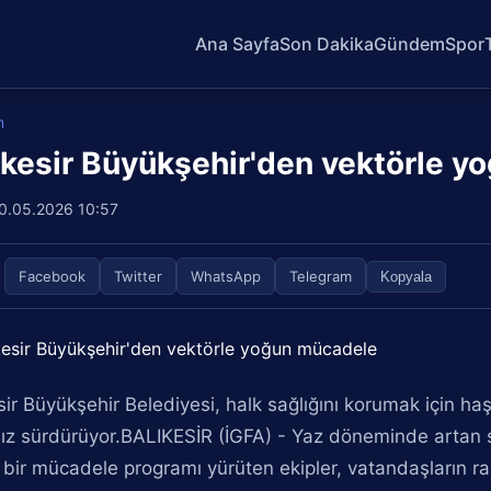
Ana Sayfa
Son Dakika
Gündem
Spor
m
ıkesir Büyükşehir'den vektörle 
0.05.2026 10:57
Facebook
Twitter
WhatsApp
Telegram
Kopyala
sir Büyükşehir Belediyesi, halk sağlığını korumak için h
sız sürdürüyor.BALIKESİR (İGFA) - Yaz döneminde artan si
bir mücadele programı yürüten ekipler, vatandaşların raha