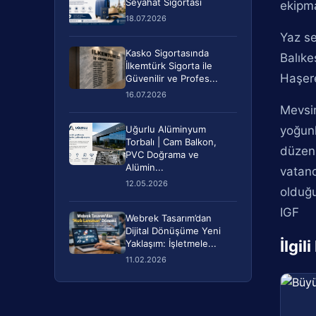
Seyahat Sigortası
ekipma
18.07.2026
Yaz se
Kasko Sigortasında
Balıke
İlkemtürk Sigorta ile
Haşere
Güvenilir ve Profes...
16.07.2026
Mevsim
Uğurlu Alüminyum
yoğunl
Torbalı | Cam Balkon,
düzenl
PVC Doğrama ve
Alümin...
vatan
12.05.2026
olduğu
IGF
Webrek Tasarım’dan
Dijital Dönüşüme Yeni
İlgil
Yaklaşım: İşletmele...
11.02.2026