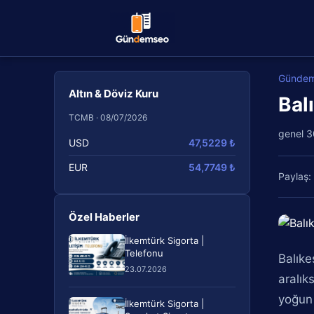
Günde
Altın & Döviz Kuru
Bal
TCMB · 08/07/2026
genel
3
USD
47,5229 ₺
EUR
54,7749 ₺
Paylaş:
Özel Haberler
İlkemtürk Sigorta |
Telefonu
Balıke
23.07.2026
aralık
yoğun 
İlkemtürk Sigorta |