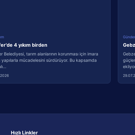
em
Günde
fer'de 4 yıkım birden
Gebze
er Belediyesi, tarım alanlarının korunması için imara
Gebze 
ı yapılarla mücadelesini sürdürüyor. Bu kapsamda
güçlen
ı...
ekliyo
.2026
29.07.
Hızlı Linkler