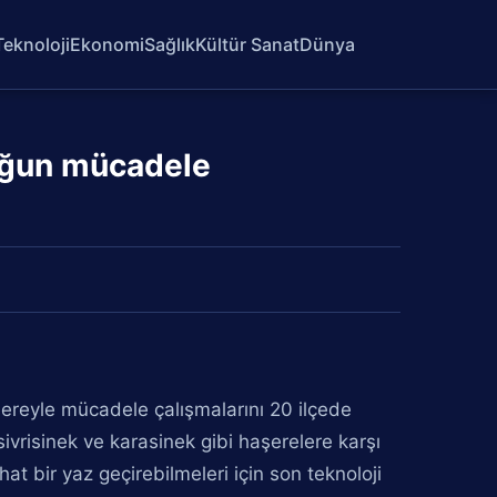
Teknoloji
Ekonomi
Sağlık
Kültür Sanat
Dünya
yoğun mücadele
aşereyle mücadele çalışmalarını 20 ilçede
vrisinek ve karasinek gibi haşerelere karşı
t bir yaz geçirebilmeleri için son teknoloji