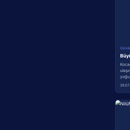
Günd
Büyü
Kocae
ulaşı
yoğun
29.07