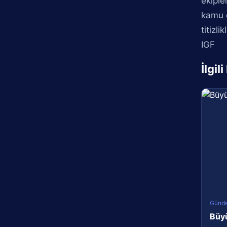
ekiple
kamu d
titizli
IGF
İlgil
Günd
Büyü