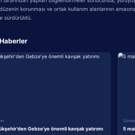
ri tarafından yapılan bilgilendirmeler sonucunda; yürüyüş 
üzenin korunması ve ortak kullanım alanlarının amacına
kle sürdürüldü.
i Haberler
em
Günde
kşehir'den Gebze'ye önemli kavşak yatırımı
5 ma