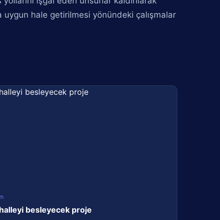
yollarını işgal eden unsurlar kaldırılarak
 uygun hale getirilmesi yönündeki çalışmalar
m
halleyi besleyecek proje