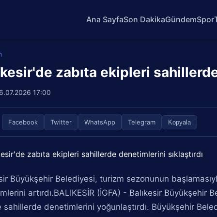
Ana Sayfa
Son Dakika
Gündem
Spor
m
ıkesir'de zabıta ekipleri sahillerd
6.07.2026 17:00
Facebook
Twitter
WhatsApp
Telegram
Kopyala
sir Büyükşehir Belediyesi, turizm sezonunun başlamasıyla
mlerini artırdı.BALIKESİR (İGFA) - Balıkesir Büyükşehir 
te sahillerde denetimlerini yoğunlaştırdı. Büyükşehir Beled