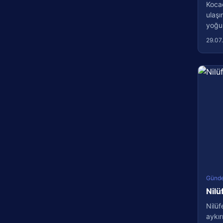
Kocae
ulaşı
yoğun
29.07
Günd
Nilü
Nilüf
aykır