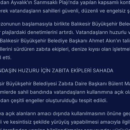
ndan Ayvalık'ın Sarımsaklı Plajı'nda yapılan kapsamlı kon
rek vatandaşların sahilleri güvenli, düzenli ve engelsiz ş
zonunun başlamasıyla birlikte Balıkesir Büyükşehir Beled
r plajlardaki denetimlerini artırdı. Vatandaşların huzurlu 
Balıkesir Büyükşehir Belediye Başkanı Ahmet Akın'ın tali
llerini sürdüren zabıta ekipleri, denize kıyısı olan işletm
 etti.
DAŞIN HUZURU İÇİN ZABITA EKİPLERİ SAHADA
sir Büyükşehir Belediyesi Zabıta Daire Başkanı Bülent 
mlerde sahil bandında vatandaşların kullanımına açık ol
ndan çeşitli engeller oluşturulduğu tespit edildi.
 açık alanların amacı dışında kullanılmasının önüne geç
i ve kesintisiz şekilde yürüyüş yapabilmesi amacıyla ilgili