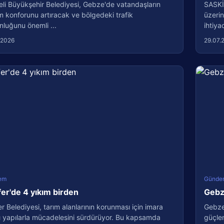
li Büyükşehir Belediyesi, Gebze'de vatandaşların
SASKİ
m konforunu artıracak ve bölgedeki trafik
üzerin
luğunu önemli ...
ihtiyac
.2026
29.07.
em
Günde
fer'de 4 yıkım birden
Gebze
er Belediyesi, tarım alanlarının korunması için imara
Gebze 
ı yapılarla mücadelesini sürdürüyor. Bu kapsamda
güçlen