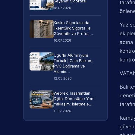
Seyahat Sigortası
tarafı
18.07.2026
önlene
Kasko Sigortasında
Yaz se
İlkemtürk Sigorta ile
ekiple
Güvenilir ve Profes...
16.07.2026
adına 
kontro
Uğurlu Alüminyum
kontrol
Torbalı | Cam Balkon,
PVC Doğrama ve
Alümin...
VATAN
12.05.2026
Balıke
Webrek Tasarım’dan
deneti
Dijital Dönüşüme Yeni
tarafı
Yaklaşım: İşletmele...
11.02.2026
Kamuya
güvenl