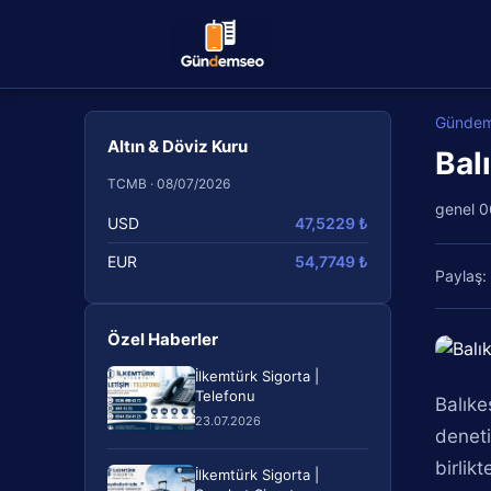
Günde
Altın & Döviz Kuru
Bal
TCMB · 08/07/2026
genel
0
USD
47,5229 ₺
EUR
54,7749 ₺
Paylaş:
Özel Haberler
İlkemtürk Sigorta |
Telefonu
Balıke
23.07.2026
deneti
birlik
İlkemtürk Sigorta |