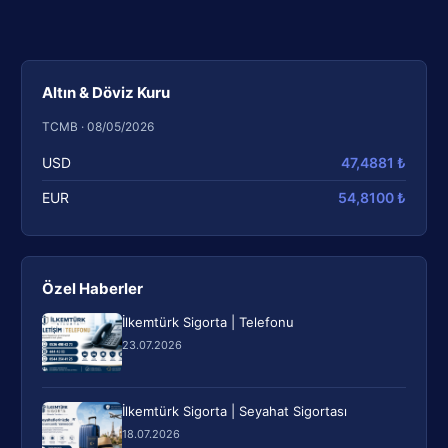
Altın & Döviz Kuru
TCMB · 08/05/2026
USD
47,4881 ₺
EUR
54,8100 ₺
Özel Haberler
İlkemtürk Sigorta | Telefonu
23.07.2026
İlkemtürk Sigorta | Seyahat Sigortası
18.07.2026