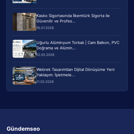
Kasko Sigortasında İlkemtürk Sigorta ile
Güvenilir ve Profes...
16.07.2026
Uğurlu Alüminyum Torbalı | Cam Balkon, PVC
Doğrama ve Alümin...
12.05.2026
Webrek Tasarım’dan Dijital Dönüşüme Yeni
Yaklaşım: İşletmele...
11.02.2026
Gündemseo