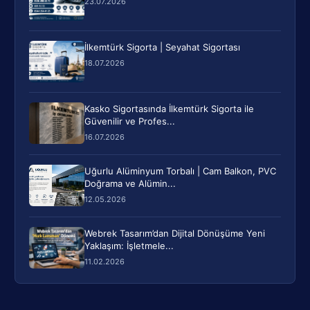
23.07.2026
İlkemtürk Sigorta | Seyahat Sigortası
18.07.2026
Kasko Sigortasında İlkemtürk Sigorta ile
Güvenilir ve Profes...
16.07.2026
Uğurlu Alüminyum Torbalı | Cam Balkon, PVC
Doğrama ve Alümin...
12.05.2026
Webrek Tasarım’dan Dijital Dönüşüme Yeni
Yaklaşım: İşletmele...
11.02.2026