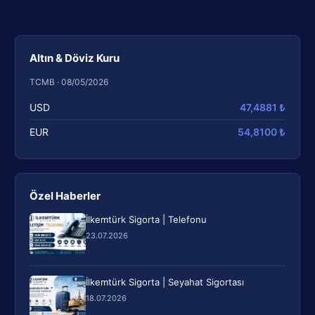
Altın & Döviz Kuru
TCMB · 08/05/2026
USD
47,4881 ₺
EUR
54,8100 ₺
Özel Haberler
İlkemtürk Sigorta | Telefonu
23.07.2026
İlkemtürk Sigorta | Seyahat Sigortası
18.07.2026