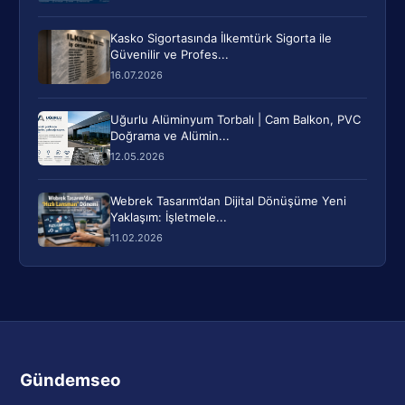
Kasko Sigortasında İlkemtürk Sigorta ile
Güvenilir ve Profes...
16.07.2026
Uğurlu Alüminyum Torbalı | Cam Balkon, PVC
Doğrama ve Alümin...
12.05.2026
Webrek Tasarım’dan Dijital Dönüşüme Yeni
Yaklaşım: İşletmele...
11.02.2026
Gündemseo