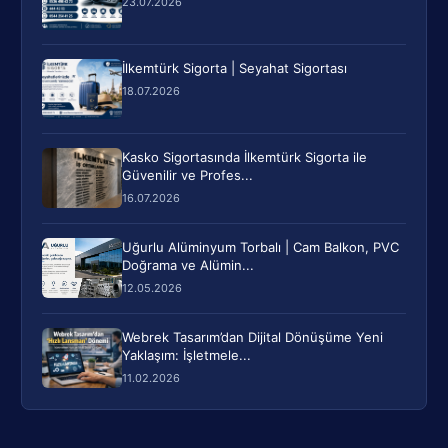
23.07.2026
İlkemtürk Sigorta | Seyahat Sigortası
18.07.2026
Kasko Sigortasında İlkemtürk Sigorta ile
Güvenilir ve Profes...
16.07.2026
Uğurlu Alüminyum Torbalı | Cam Balkon, PVC
Doğrama ve Alümin...
12.05.2026
Webrek Tasarım’dan Dijital Dönüşüme Yeni
Yaklaşım: İşletmele...
11.02.2026