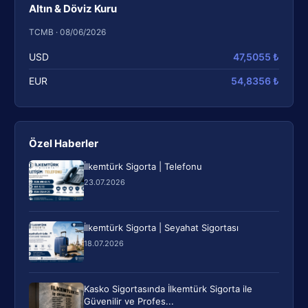
Altın & Döviz Kuru
TCMB · 08/06/2026
USD
47,5055 ₺
EUR
54,8356 ₺
Özel Haberler
İlkemtürk Sigorta | Telefonu
23.07.2026
İlkemtürk Sigorta | Seyahat Sigortası
18.07.2026
Kasko Sigortasında İlkemtürk Sigorta ile
Güvenilir ve Profes...