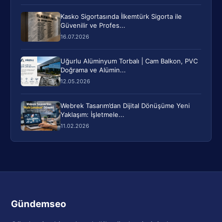
Kasko Sigortasında İlkemtürk Sigorta ile
Güvenilir ve Profes...
16.07.2026
Uğurlu Alüminyum Torbalı | Cam Balkon, PVC
Doğrama ve Alümin...
12.05.2026
Webrek Tasarım’dan Dijital Dönüşüme Yeni
Yaklaşım: İşletmele...
11.02.2026
Gündemseo