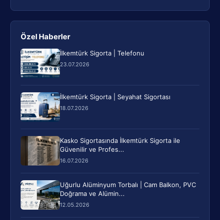
Özel Haberler
İlkemtürk Sigorta | Telefonu
23.07.2026
İlkemtürk Sigorta | Seyahat Sigortası
18.07.2026
Kasko Sigortasında İlkemtürk Sigorta ile
Güvenilir ve Profes...
16.07.2026
Uğurlu Alüminyum Torbalı | Cam Balkon, PVC
Doğrama ve Alümin...
12.05.2026