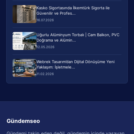
Kasko Sigortasında İlkemtürk Sigorta ile
Güvenilir ve Profes...
16.07.2026
Uğurlu Alüminyum Torbalı | Cam Balkon, PVC
Doğrama ve Alümin...
12.05.2026
Webrek Tasarım’dan Dijital Dönüşüme Yeni
Yaklaşım: İşletmele...
11.02.2026
Gündemseo
Gündemi takip eden değil, gündemin içinde yaşayan