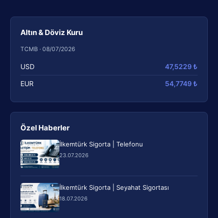
Altın & Döviz Kuru
TCMB · 08/07/2026
USD
47,5229 ₺
EUR
54,7749 ₺
Özel Haberler
İlkemtürk Sigorta | Telefonu
23.07.2026
İlkemtürk Sigorta | Seyahat Sigortası
18.07.2026