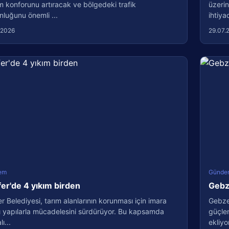
m konforunu artıracak ve bölgedeki trafik
üzerin
luğunu önemli ...
ihtiyac
.2026
29.07.
em
Günde
fer'de 4 yıkım birden
Gebze
er Belediyesi, tarım alanlarının korunması için imara
Gebze 
ı yapılarla mücadelesini sürdürüyor. Bu kapsamda
güçlen
ı...
ekliyo