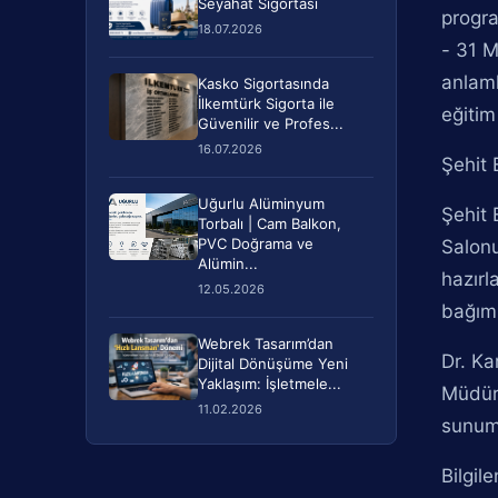
Seyahat Sigortası
progra
18.07.2026
- 31 M
anlaml
Kasko Sigortasında
İlkemtürk Sigorta ile
eğitim
Güvenilir ve Profes...
16.07.2026
Şehit 
Uğurlu Alüminyum
Şehit 
Torbalı | Cam Balkon,
PVC Doğrama ve
Salonu
Alümin...
hazırl
12.05.2026
bağıml
Webrek Tasarım’dan
Dr. Ka
Dijital Dönüşüme Yeni
Yaklaşım: İşletmele...
Müdürl
11.02.2026
sunuml
Bilgil