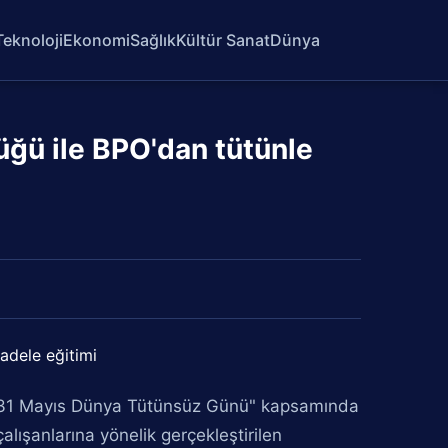
Teknoloji
Ekonomi
Sağlık
Kültür Sanat
Dünya
ğü ile BPO'dan tütünle
, "31 Mayıs Dünya Tütünsüz Günü" kapsamında
lışanlarına yönelik gerçekleştirilen