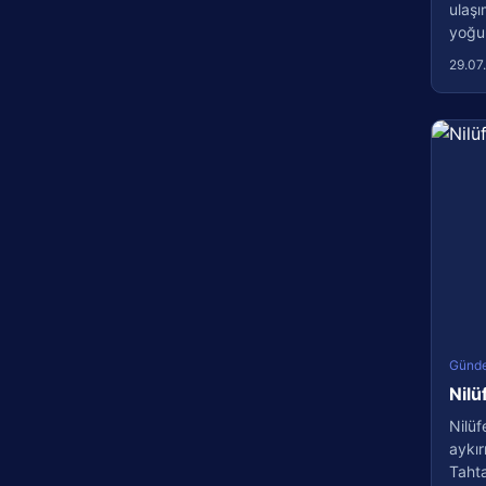
ulaşı
yoğun
29.07
Günd
Nilü
Nilüf
aykır
Tahtal