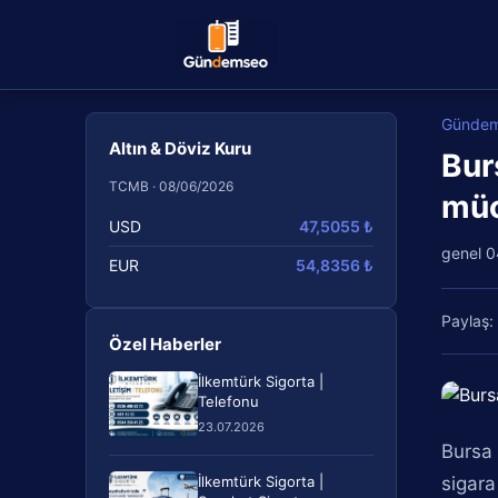
Günde
Altın & Döviz Kuru
Bur
TCMB · 08/06/2026
müc
USD
47,5055 ₺
genel
0
EUR
54,8356 ₺
Paylaş:
Özel Haberler
İlkemtürk Sigorta |
Telefonu
23.07.2026
Bursa 
İlkemtürk Sigorta |
sigara