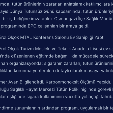
mda, tütün ürünlerinin zararları anlatılarak katılımcıla
ayıs Dünya Tütünsüz Günü kapsamında, tütün ürünleriyl
ı bir iş birliğine imza atıldı. Osmangazi İlçe Sağlık Müdü
 programında BPO çalışanları bir araya geldi.
Erol Olçok MTAL Konferans Salonu Ev Sahipliği Yaptı
Erol Olçok Turizm Mesleki ve Teknik Anadolu Lisesi ev sa
'nda düzenlenen eğitimde bağımlılıkla mücadele süreçler
anan organizasyonda; sigaranın zararları, tütün ürünlerini
ılıktan korunma yöntemleri detaylı olarak masaya yatırıld
mer Avan Bilgilendirdi, Karbonmonoksit Ölçümü Yapıldı. 
üğü Sağlıklı Hayat Merkezi Tütün Polikliniği'nde görevli 
ar eşliğinde sigara kullanımının vücutta yol açtığı tahriba
endirme sunumlarının ardından program, uygulamalı bir te