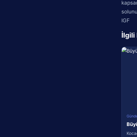
kapsam
solunu
IGF
İlgil
Günd
Büyü
Kocae