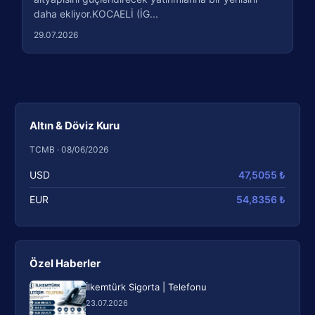
daha ekliyor.KOCAELİ (İG...
29.07.2026
Altın & Döviz Kuru
TCMB · 08/06/2026
USD
47,5055 ₺
EUR
54,8356 ₺
Özel Haberler
İlkemtürk Sigorta | Telefonu
23.07.2026