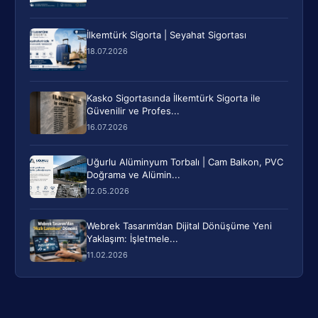
İlkemtürk Sigorta | Seyahat Sigortası
18.07.2026
Kasko Sigortasında İlkemtürk Sigorta ile
Güvenilir ve Profes...
16.07.2026
Uğurlu Alüminyum Torbalı | Cam Balkon, PVC
Doğrama ve Alümin...
12.05.2026
Webrek Tasarım’dan Dijital Dönüşüme Yeni
Yaklaşım: İşletmele...
11.02.2026