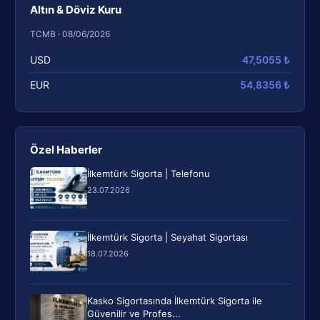
Altın & Döviz Kuru
TCMB · 08/06/2026
USD
47,5055 ₺
EUR
54,8356 ₺
Özel Haberler
İlkemtürk Sigorta | Telefonu
23.07.2026
İlkemtürk Sigorta | Seyahat Sigortası
18.07.2026
Kasko Sigortasında İlkemtürk Sigorta ile
Güvenilir ve Profes...