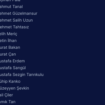
ahmut Tanal
ehmet Güzelmansur
ehmet Salih Uzun
ehmet Tahtasız
lih Meriç
tin İlhan
urat Bakan
urat Çan
ustafa Erdem
ustafa Sarıgül
stafa Sezgin Tanrıkulu
ühip Kanko
üzeyyen Şevkin
il Çiler
amık Tan