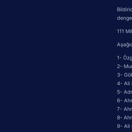
Bildir
dengel
111 Mi
Aşağıd
1- Özg
2- Mur
3- Gö
4- Ali
5- Ad
6- Ah
7- Ah
8- Ahm
9- Ali