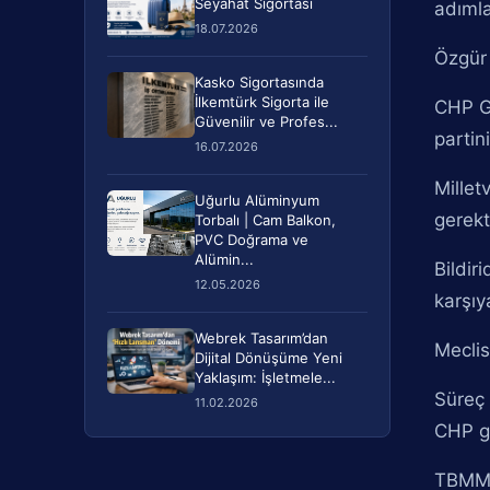
Seyahat Sigortası
adımla
18.07.2026
Özgür 
Kasko Sigortasında
İlkemtürk Sigorta ile
CHP Gr
Güvenilir ve Profes...
partini
16.07.2026
Millet
Uğurlu Alüminyum
gerekt
Torbalı | Cam Balkon,
PVC Doğrama ve
Alümin...
Bildir
12.05.2026
karşıy
Webrek Tasarım’dan
Meclis
Dijital Dönüşüme Yeni
Yaklaşım: İşletmele...
Süreç 
11.02.2026
CHP gr
TBMM B