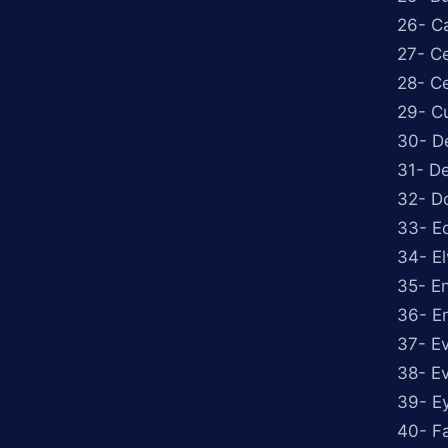
26- Ca
27- C
28- C
29- C
30- D
31- De
32- D
33- E
34- El
35- En
36- E
37- E
38- E
39- Ey
40- F