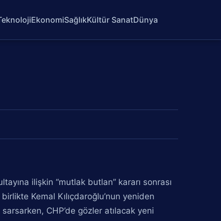
Teknoloji
Ekonomi
Sağlık
Kültür Sanat
Dünya
ayına ilişkin “mutlak butlan” kararı sonrası
birlikte Kemal Kılıçdaroğlu’nun yeniden
 sarsarken, CHP’de gözler atılacak yeni