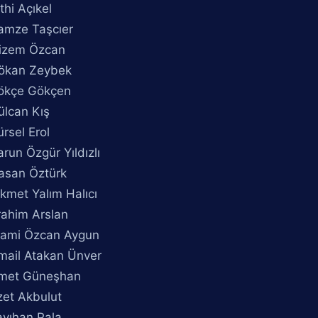
thi Açıkel
amze Taşcıer
izem Özcan
ökan Zeybek
ökçe Gökçen
ülcan Kış
rsel Erol
run Özgür Yıldızlı
asan Öztürk
kmet Yalım Halıcı
rahim Arslan
lhami Özcan Aygun
mail Atakan Ünver
smet Güneşhan
zet Akbulut
ayıhan Pala