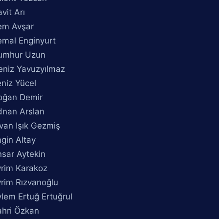
vit Arı
em Avşar
emal Enginyurt
umhur Uzun
eniz Yavuzyılmaz
niz Yücel
oğan Demir
dnan Arslan
van Işık Gezmiş
gin Altay
nsar Aytekin
vrim Karakoz
vrim Rızvanoğlu
lem Ertuğ Ertuğrul
ahri Özkan