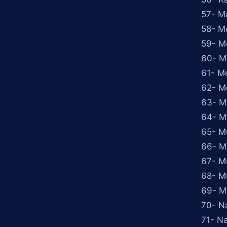
57- M
58- M
59- M
60- M
61- Me
62- Me
63- M
64- M
65- M
66- M
67- Mu
68- M
69- M
70- Na
71- N