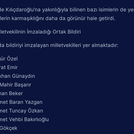
ide Kılıçdaroğlu’na yakınlığıyla bilinen bazı isimlerin de y
erin karmaşıklığını daha da görünür hale getirdi.
lletvekilinin İmzaladığı Ortak Bildiri
a bildiriyi imzalayan milletvekilleri yer almaktadır:
ür Özel
at Emir
khan Günaydın
 Mahir Başarır
nan Beker
met Baran Yazgan
met Tuncay Özkan
et Vehbi Bakırlıoğlu
 Gökçek