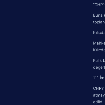
“CHP’n
Buna k
toplan
Kılıçd
Mahke
Kılıçd
Kulis 
değerl
111 İm
CHP’ni
atmaya
edildi.