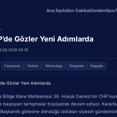
Ana Sayfa
Son Dakika
Gündem
Spor
m
’de Gözler Yeni Adımlarda
2.06.2026 09:16
Facebook
Twitter
WhatsApp
Telegram
Kopyala
 Bölge İdare Mahkemesi 36. Hukuk Dairesi’nin CHP kurult
e başlayan tartışmalar büyüyerek devam ediyor. Kararla 
Başkanlık görevine döndüğü iddiaları siyaset gündemini