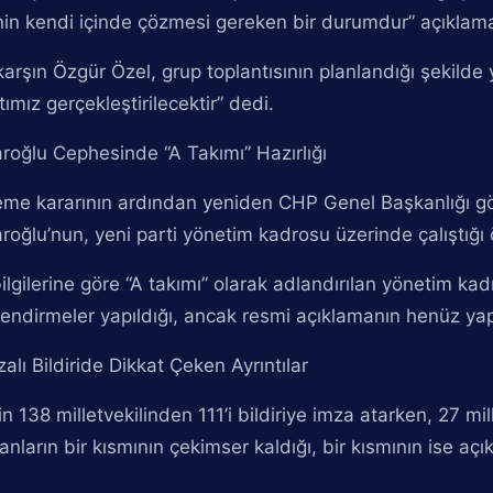
in kendi içinde çözmesi gereken bir durumdur” açıklamas
arşın Özgür Özel, grup toplantısının planlandığı şekilde 
tımız gerçekleştirilecektir” dedi.
aroğlu Cephesinde “A Takımı” Hazırlığı
me kararının ardından yeniden CHP Genel Başkanlığı gö
aroğlu’nun, yeni parti yönetim kadrosu üzerinde çalıştığı
bilgilerine göre “A takımı” olarak adlandırılan yönetim k
endirmeler yapıldığı, ancak resmi açıklamanın henüz yapıl
zalı Bildiride Dikkat Çeken Ayrıntılar
n 138 milletvekilinden 111’i bildiriye imza atarken, 27 mi
nların bir kısmının çekimser kaldığı, bir kısmının ise aç