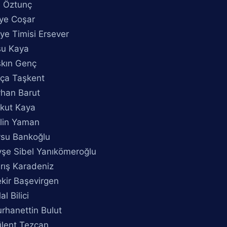
i Öztunç
iye Coşar
iye Timisi Ersever
su Kaya
şkın Genç
yça Taşkent
yhan Barut
ykut Kaya
ylin Yaman
ysu Bankoğlu
yşe Sibel Yanıkömeroğlu
rış Karadeniz
kir Başevirgen
al Bilici
rhanettin Bulut
ülent Tezcan