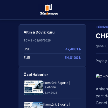
Günde
Altın & Döviz Kuru
CHP
TCMB · 08/05/2026
genel
0
USD
47,4881 ₺
EUR
54,8100 ₺
Paylaş:
Özel Haberler
İlkemtürk Sigorta |
Telefonu
Ankara
23.07.2026
partid
Genel 
İlkemtürk Sigorta |