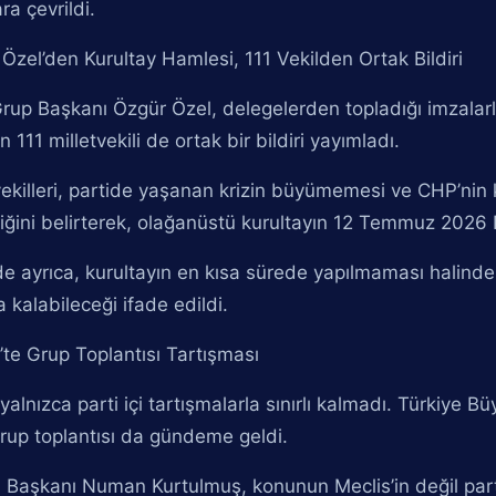
ra çevrildi.
Özel’den Kurultay Hamlesi, 111 Vekilden Ortak Bildiri
up Başkanı Özgür Özel, delegelerden topladığı imzalarla
n 111 milletvekili de ortak bir bildiri yayımladı.
vekilleri, partide yaşanan krizin büyümemesi ve CHP’nin
iğini belirterek, olağanüstü kurultayın 12 Temmuz 2026
ide ayrıca, kurultayın en kısa sürede yapılmaması halinde p
a kalabileceği ifade edildi.
’te Grup Toplantısı Tartışması
yalnızca parti içi tartışmalarla sınırlı kalmadı. Türkiye B
up toplantısı da gündeme geldi.
aşkanı Numan Kurtulmuş, konunun Meclis’in değil parti