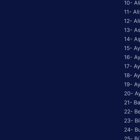
10- Al
11- Al
12- Al
13- A
14- A
15- A
16- A
17- A
18- A
19- A
20- A
21- Ba
22- Be
23- Bil
24- Bu
25- B