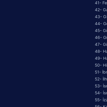
41- Fe
42- G
43- G
44- G
45- G
46- G
47- Gü
48- Ha
49- H
50- Hi
51- İb
52- İ
53- İs
54- İ
55- İz
56- K