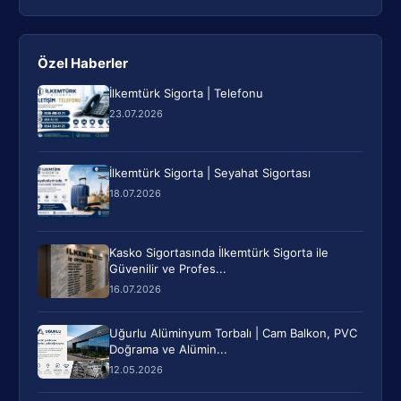
Özel Haberler
İlkemtürk Sigorta | Telefonu
23.07.2026
İlkemtürk Sigorta | Seyahat Sigortası
18.07.2026
Kasko Sigortasında İlkemtürk Sigorta ile
Güvenilir ve Profes...
16.07.2026
Uğurlu Alüminyum Torbalı | Cam Balkon, PVC
Doğrama ve Alümin...
12.05.2026