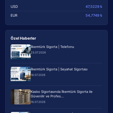
USD
47,5229 ₺
EUR
54,7749 ₺
Özel Haberler
İlkemtürk Sigorta | Telefonu
23.07.2026
İlkemtürk Sigorta | Seyahat Sigortası
18.07.2026
Kasko Sigortasında İlkemtürk Sigorta ile
Güvenilir ve Profes...
16.07.2026