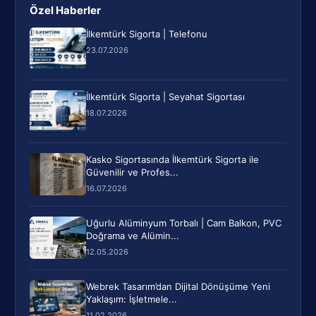
Özel Haberler
İlkemtürk Sigorta | Telefonu
23.07.2026
İlkemtürk Sigorta | Seyahat Sigortası
18.07.2026
Kasko Sigortasında İlkemtürk Sigorta ile
Güvenilir ve Profes...
16.07.2026
Uğurlu Alüminyum Torbalı | Cam Balkon, PVC
Doğrama ve Alümin...
12.05.2026
Webrek Tasarım’dan Dijital Dönüşüme Yeni
Yaklaşım: İşletmele...
11.02.2026