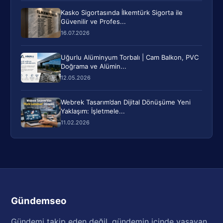
Kasko Sigortasında İlkemtürk Sigorta ile
Güvenilir ve Profes...
16.07.2026
Uğurlu Alüminyum Torbalı | Cam Balkon, PVC
Doğrama ve Alümin...
12.05.2026
Webrek Tasarım’dan Dijital Dönüşüme Yeni
Yaklaşım: İşletmele...
11.02.2026
Gündemseo
Gündemi takip eden değil, gündemin içinde yaşayan