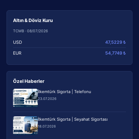
Altın & Döviz Kuru
TCMB · 08/07/2026
USD
47,5229 ₺
EUR
54,7749 ₺
Özel Haberler
İlkemtürk Sigorta | Telefonu
23.07.2026
İlkemtürk Sigorta | Seyahat Sigortası
18.07.2026