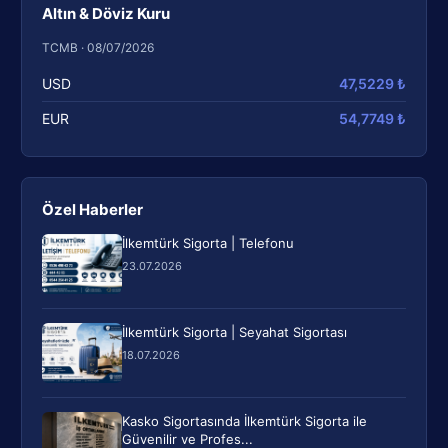
Altın & Döviz Kuru
TCMB · 08/07/2026
USD
47,5229 ₺
EUR
54,7749 ₺
Özel Haberler
İlkemtürk Sigorta | Telefonu
23.07.2026
İlkemtürk Sigorta | Seyahat Sigortası
18.07.2026
Kasko Sigortasında İlkemtürk Sigorta ile
Güvenilir ve Profes...