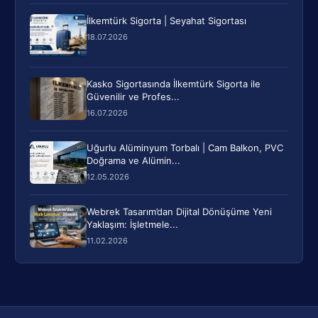
İlkemtürk Sigorta | Seyahat Sigortası
18.07.2026
Kasko Sigortasında İlkemtürk Sigorta ile
Güvenilir ve Profes...
16.07.2026
Uğurlu Alüminyum Torbalı | Cam Balkon, PVC
Doğrama ve Alümin...
12.05.2026
Webrek Tasarım’dan Dijital Dönüşüme Yeni
Yaklaşım: İşletmele...
11.02.2026