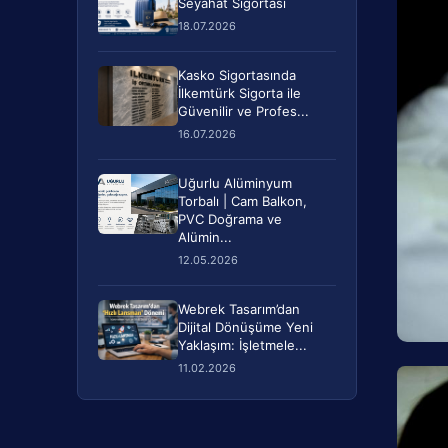
Seyahat Sigortası
18.07.2026
Kasko Sigortasında
İlkemtürk Sigorta ile
Güvenilir ve Profes...
16.07.2026
Uğurlu Alüminyum
Torbalı | Cam Balkon,
PVC Doğrama ve
Alümin...
12.05.2026
Webrek Tasarım’dan
Dijital Dönüşüme Yeni
Yaklaşım: İşletmele...
11.02.2026