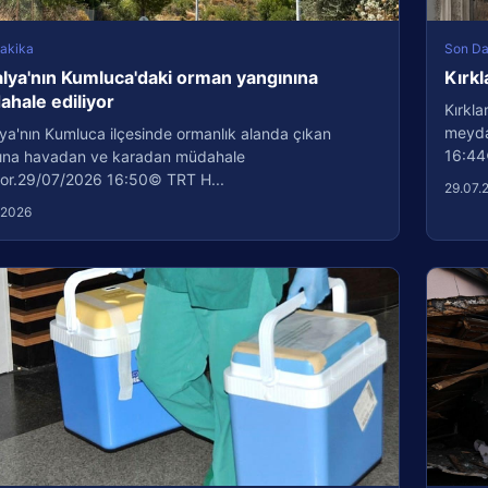
akika
Son Da
lya'nın Kumluca'daki orman yangınına
Kırkl
hale ediliyor
Kırkla
meydan
ya'nın Kumluca ilçesinde ormanlık alanda çıkan
16:44
ına havadan ve karadan müdahale
iyor.29/07/2026 16:50© TRT H...
29.07.
.2026