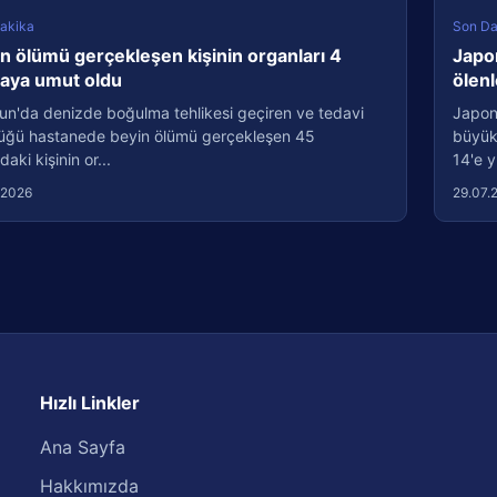
akika
Son Da
n ölümü gerçekleşen kişinin organları 4
Japo
taya umut oldu
ölenl
un'da denizde boğulma tehlikesi geçiren ve tedavi
Japon
üğü hastanede beyin ölümü gerçekleşen 45
büyük
daki kişinin or...
14'e y
.2026
29.07.
Hızlı Linkler
Ana Sayfa
Hakkımızda