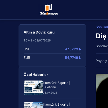
Son Da
Altın & Döviz Kuru
Diş
TCMB · 08/07/2026
Sondak
USD
47,5229 ₺
EUR
54,7749 ₺
Paylaş:
Özel Haberler
İlkemtürk Sigorta |
Telefonu
23.07.2026
İlkemtürk Sigorta |