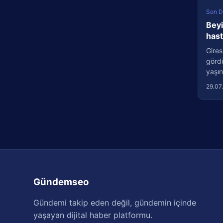
Son D
Beyi
has
Gires
görd
yaşın
29.07
Gündemseo
Gündemi takip eden değil, gündemin içinde
yaşayan dijital haber platformu.