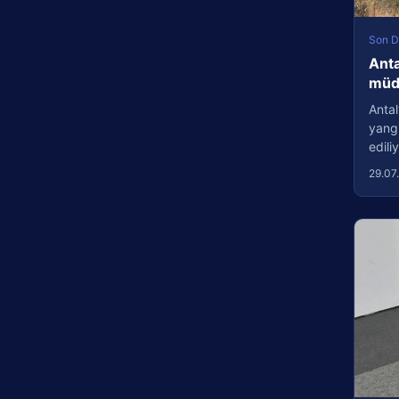
Son D
Anta
müda
Antal
yang
edil
29.07