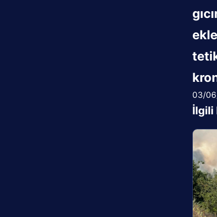
gıcı
ekle
teti
kron
03/06
İlgil