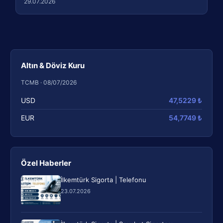
29.07.2026
Altın & Döviz Kuru
TCMB · 08/07/2026
USD
47,5229 ₺
EUR
54,7749 ₺
Özel Haberler
İlkemtürk Sigorta | Telefonu
23.07.2026