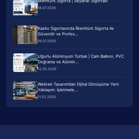
İlkemtürk Sigorta | Seyahat Sigortası
18.07.2026
Kasko Sigortasında İlkemtürk Sigorta ile
Güvenilir ve Profes...
16.07.2026
Uğurlu Alüminyum Torbalı | Cam Balkon, PVC
Doğrama ve Alümin...
12.05.2026
Webrek Tasarım’dan Dijital Dönüşüme Yeni
Yaklaşım: İşletmele...
11.02.2026