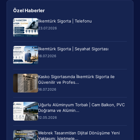
Özel Haberler
İlkemtürk Sigorta | Telefonu
23.07.2026
İlkemtürk Sigorta | Seyahat Sigortası
18.07.2026
Kasko Sigortasında İlkemtürk Sigorta ile
Güvenilir ve Profes...
16.07.2026
Uğurlu Alüminyum Torbalı | Cam Balkon, PVC
Doğrama ve Alümin...
12.05.2026
Webrek Tasarım’dan Dijital Dönüşüme Yeni
Yaklaşım: İşletmele...