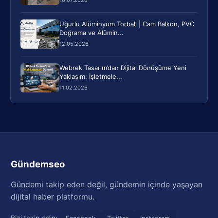
Uğurlu Alüminyum Torbalı | Cam Balkon, PVC
Doğrama ve Alümin...
12.05.2026
Webrek Tasarım’dan Dijital Dönüşüme Yeni
Yaklaşım: İşletmele...
11.02.2026
Gündemseo
Gündemi takip eden değil, gündemin içinde yaşayan
dijital haber platformu.
Bizi takip edin:
Facebook
Twitter
Instagram