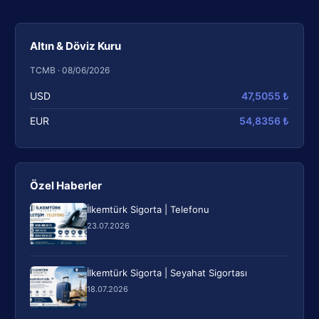
Altın & Döviz Kuru
TCMB · 08/06/2026
USD
47,5055 ₺
EUR
54,8356 ₺
Özel Haberler
İlkemtürk Sigorta | Telefonu
23.07.2026
İlkemtürk Sigorta | Seyahat Sigortası
18.07.2026