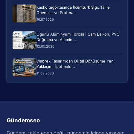
Kasko Sigortasında İlkemtürk Sigorta ile
Güvenilir ve Profes...
16.07.2026
Uğurlu Alüminyum Torbalı | Cam Balkon, PVC
Doğrama ve Alümin...
12.05.2026
Webrek Tasarım’dan Dijital Dönüşüme Yeni
Yaklaşım: İşletmele...
11.02.2026
Gündemseo
Gündemi takip eden değil, gündemin içinde yaşayan