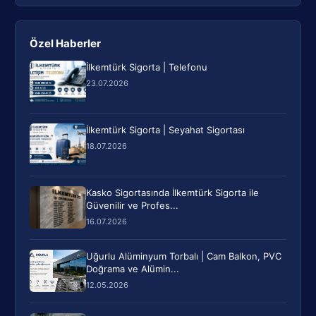
Özel Haberler
İlkemtürk Sigorta | Telefonu
23.07.2026
İlkemtürk Sigorta | Seyahat Sigortası
18.07.2026
Kasko Sigortasında İlkemtürk Sigorta ile
Güvenilir ve Profes...
16.07.2026
Uğurlu Alüminyum Torbalı | Cam Balkon, PVC
Doğrama ve Alümin...
12.05.2026