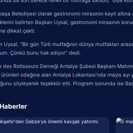
nda da son derece renkli bir mutfağa sahibiz" diye kon
aşa Belediyesi olarak gastronomi mirasının kayıt altına 
klerini belirten Başkan Uysal, gastronomi mirasının koru
e dikkat çekti.
 Uysal, "Bir gün Türk mutfağının dünya mutfakları arası
rum. Çünkü bunu hak ediyor" dedi.
 des Rotisseurs Derneği Antalya Şubesi Başkanı Mahmut
li ürünleri odağına alan Antalya Lokantası'nda mayıs ayı
unu söyleyerek teşekkür etti. Program sonunda ise Başk
i Haberler