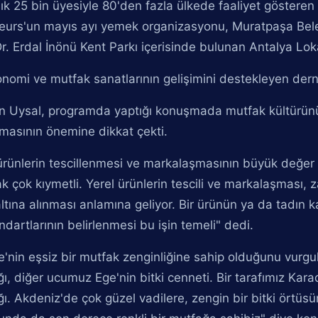
ık 25 bin üyesiyle 80'den fazla ülkede faaliyet göstere
eurs'un mayıs ayı yemek organizasyonu, Muratpaşa Bele
Dr. Erdal İnönü Kent Parkı içerisinde bulunan Antalya Loka
nomi ve mutfak sanatlarının gelişimini destekleyen der
n Uysal, programda yaptığı konuşmada mutfak kültürün
lmasının önemine dikkat çekti.
ürünlerin tescillenmesi ve markalaşmasının büyük değer
k çok kıymetli. Yerel ürünlerin tescili ve markalaşması,
altına alınması anlamına geliyor. Bir ürünün ya da tadın 
ndartlarının belirlenmesi bu işin temeli" dedi.
e'nin eşsiz bir mutfak zenginliğine sahip olduğunu vur
ı, diğer ucumuz Ege'nin bitki cenneti. Bir tarafımız Kar
ı. Akdeniz'de çok güzel vadilere, zengin bir bitki örtü