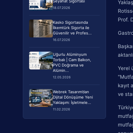
Seyahat Sigortası
Yaklaş
18.07.2026
Rotiss
Prof. 
Kasko Sigortasında
İlkemtürk Sigorta ile
Gastro
Güvenilir ve Profes...
16.07.2026
Başka
Uğurlu Alüminyum
aktarı
Torbalı | Cam Balkon,
PVC Doğrama ve
Yerel 
Alümin...
"Mutfa
12.05.2026
kayıt 
Webrek Tasarım’dan
ve sta
Dijital Dönüşüme Yeni
Yaklaşım: İşletmele...
Türkiy
11.02.2026
mutfağ
mutfağ