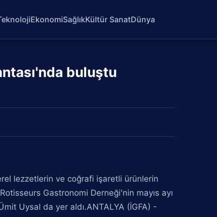
Teknoloji
Ekonomi
Sağlık
Kültür Sanat
Dünya
antası'nda buluştu
 lezzetlerin ve coğrafi işaretli ürünlerin
 Rotisseurs Gastronomi Derneği'nin mayıs ayı
Ümit Uysal da yer aldı.ANTALYA (İGFA) -