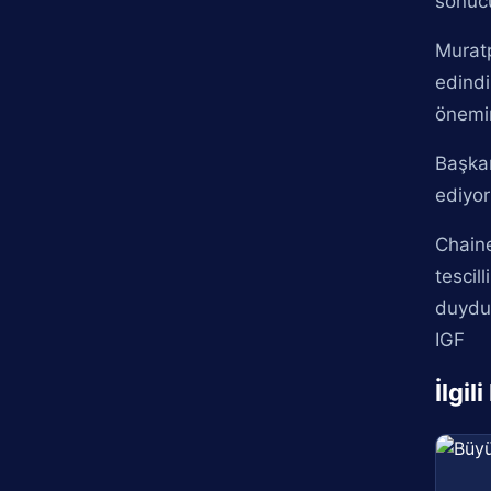
sonucu
Muratp
edindi
önemin
Başkan
ediyo
Chaine
tescil
duyduğ
IGF
İlgil