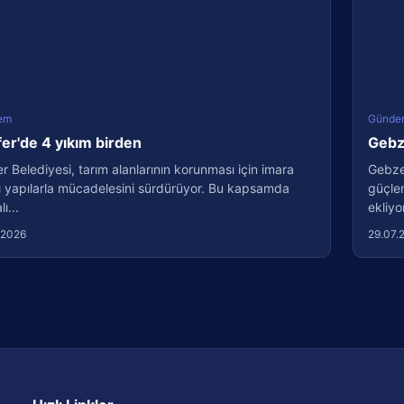
em
Günde
fer'de 4 yıkım birden
Gebze
er Belediyesi, tarım alanlarının korunması için imara
Gebze 
ı yapılarla mücadelesini sürdürüyor. Bu kapsamda
güçlen
ı...
ekliyo
.2026
29.07.