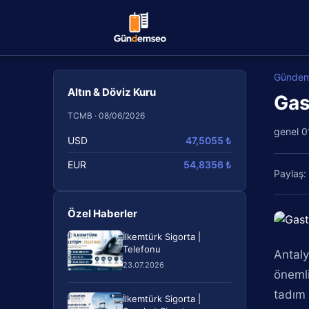
Günde
Altın & Döviz Kuru
Gas
TCMB · 08/06/2026
genel
0
USD
47,5055 ₺
EUR
54,8356 ₺
Paylaş:
Özel Haberler
İlkemtürk Sigorta |
Telefonu
Antaly
23.07.2026
önemli
tadım 
İlkemtürk Sigorta |