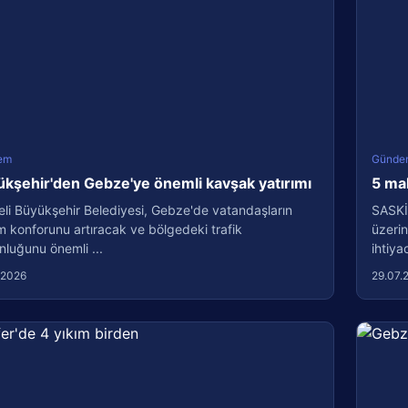
em
Günde
kşehir'den Gebze'ye önemli kavşak yatırımı
5 ma
li Büyükşehir Belediyesi, Gebze'de vatandaşların
SASKİ
m konforunu artıracak ve bölgedeki trafik
üzerin
luğunu önemli ...
ihtiyac
.2026
29.07.