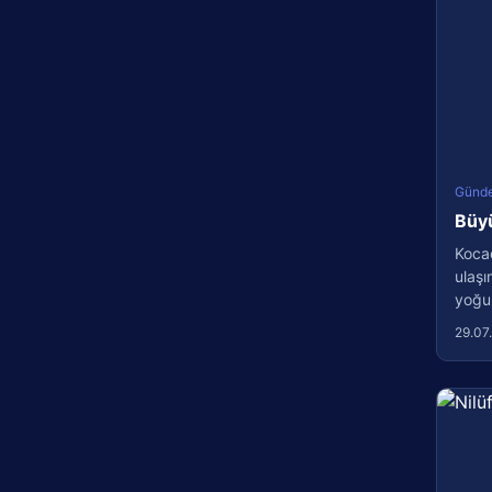
Günd
Büyü
Kocae
ulaşı
yoğun
29.07