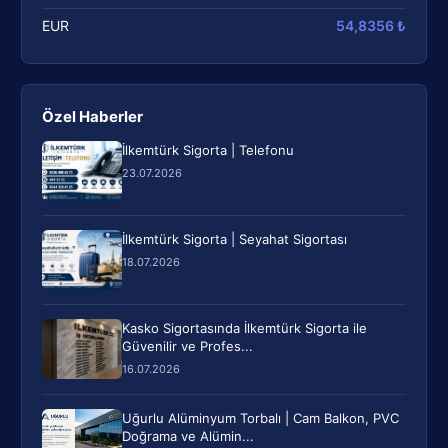
EUR
54,8356 ₺
Özel Haberler
İlkemtürk Sigorta | Telefonu
23.07.2026
İlkemtürk Sigorta | Seyahat Sigortası
18.07.2026
Kasko Sigortasında İlkemtürk Sigorta ile
Güvenilir ve Profes...
16.07.2026
Uğurlu Alüminyum Torbalı | Cam Balkon, PVC
Doğrama ve Alümin...