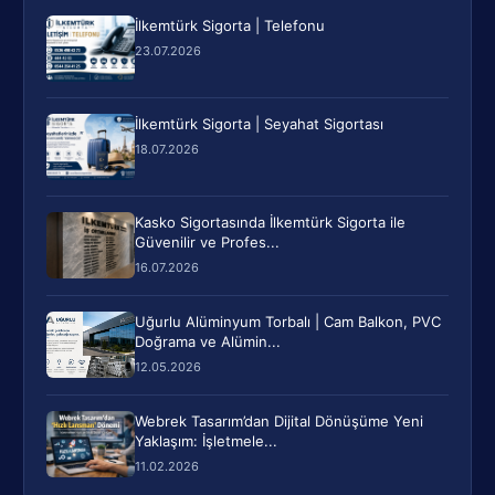
İlkemtürk Sigorta | Telefonu
23.07.2026
İlkemtürk Sigorta | Seyahat Sigortası
18.07.2026
Kasko Sigortasında İlkemtürk Sigorta ile
Güvenilir ve Profes...
16.07.2026
Uğurlu Alüminyum Torbalı | Cam Balkon, PVC
Doğrama ve Alümin...
12.05.2026
Webrek Tasarım’dan Dijital Dönüşüme Yeni
Yaklaşım: İşletmele...
11.02.2026