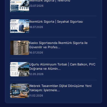
İlkemtürk Sigorta | Telefonu
23.07.2026
İlkemtürk Sigorta | Seyahat Sigortası
18.07.2026
Kasko Sigortasında İlkemtürk Sigorta ile
Güvenilir ve Profes...
16.07.2026
Uğurlu Alüminyum Torbalı | Cam Balkon, PVC
Doğrama ve Alümin...
12.05.2026
Webrek Tasarım’dan Dijital Dönüşüme Yeni
Yaklaşım: İşletmele...
11.02.2026