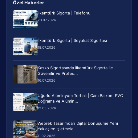
Özel Haberler
İlkemtürk Sigorta | Telefonu
23.07.2026
İlkemtürk Sigorta | Seyahat Sigortası
18.07.2026
Kasko Sigortasında İlkemtürk Sigorta ile
Güvenilir ve Profes...
16.07.2026
Uğurlu Alüminyum Torbalı | Cam Balkon, PVC
Doğrama ve Alümin...
12.05.2026
Webrek Tasarım’dan Dijital Dönüşüme Yeni
Yaklaşım: İşletmele...
11.02.2026