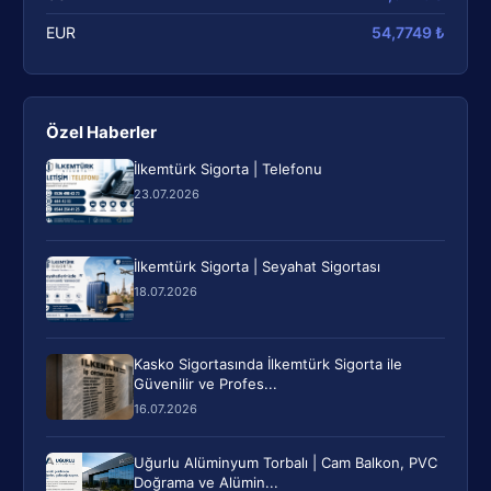
EUR
54,7749 ₺
Özel Haberler
İlkemtürk Sigorta | Telefonu
23.07.2026
İlkemtürk Sigorta | Seyahat Sigortası
18.07.2026
Kasko Sigortasında İlkemtürk Sigorta ile
Güvenilir ve Profes...
16.07.2026
Uğurlu Alüminyum Torbalı | Cam Balkon, PVC
Doğrama ve Alümin...