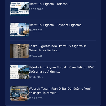
İlkemtürk Sigorta | Telefonu
23.07.2026
İlkemtürk Sigorta | Seyahat Sigortası
18.07.2026
Kasko Sigortasında İlkemtürk Sigorta ile
Güvenilir ve Profes...
16.07.2026
Uğurlu Alüminyum Torbalı | Cam Balkon, PVC
Doğrama ve Alümin...
12.05.2026
Webrek Tasarım’dan Dijital Dönüşüme Yeni
Yaklaşım: İşletmele...
11.02.2026