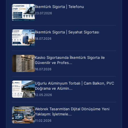
İlkemtürk Sigorta | Telefonu
23.07.2026
İlkemtürk Sigorta | Seyahat Sigortası
18.07.2026
Kasko Sigortasında İlkemtürk Sigorta ile
Güvenilir ve Profes...
16.07.2026
Uğurlu Alüminyum Torbalı | Cam Balkon, PVC
Doğrama ve Alümin...
12.05.2026
Webrek Tasarım’dan Dijital Dönüşüme Yeni
Yaklaşım: İşletmele...
11.02.2026