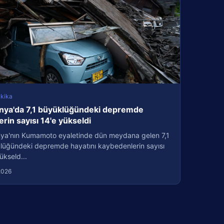
kika
nya'da 7,1 büyüklüğündeki depremde
erin sayısı 14'e yükseldi
ya'nın Kumamoto eyaletinde dün meydana gelen 7,1
lüğündeki depremde hayatını kaybedenlerin sayısı
ükseld...
2026