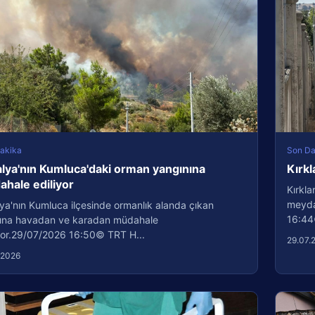
akika
Son Da
lya'nın Kumluca'daki orman yangınına
Kırkl
hale ediliyor
Kırkla
meydan
ya'nın Kumluca ilçesinde ormanlık alanda çıkan
16:44
ına havadan ve karadan müdahale
iyor.29/07/2026 16:50© TRT H...
29.07.
.2026