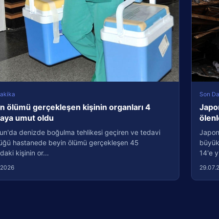
akika
Son Da
n ölümü gerçekleşen kişinin organları 4
Japo
taya umut oldu
ölenl
un'da denizde boğulma tehlikesi geçiren ve tedavi
Japon
üğü hastanede beyin ölümü gerçekleşen 45
büyük
daki kişinin or...
14'e y
.2026
29.07.