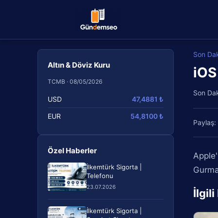
Son Da
Altın & Döviz Kuru
iOS
TCMB · 08/05/2026
Son Da
USD
47,4881 ₺
EUR
54,8100 ₺
Paylaş:
Özel Haberler
Apple'
İlkemtürk Sigorta |
Gurman
Telefonu
23.07.2026
İlgil
İlkemtürk Sigorta |