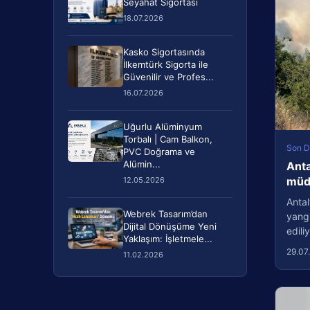
Seyahat Sigortası
18.07.2026
Kasko Sigortasında
İlkemtürk Sigorta ile
Güvenilir ve Profes...
16.07.2026
Uğurlu Alüminyum
Torbalı | Cam Balkon,
Son D
PVC Doğrama ve
Alümin...
Anta
müda
12.05.2026
Antal
Webrek Tasarım’dan
yang
Dijital Dönüşüme Yeni
edil
Yaklaşım: İşletmele...
29.07
11.02.2026