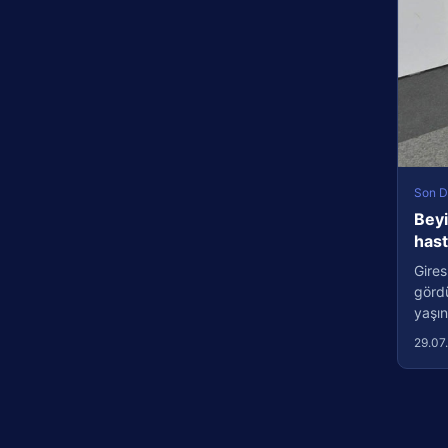
Son D
Beyi
has
Gires
görd
yaşın
29.07