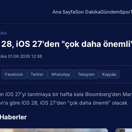
Ana Sayfa
Son Dakika
Gündem
Spor
kika
 28, iOS 27'den "çok daha önemli" 
kika
01.06.2026 12:36
Facebook
Twitter
WhatsApp
Telegram
Kopyala
ın iOS 27'yi tanıtmaya bir hafta kala Bloomberg'den Mark
'a göre iOS 28, iOS 27'den "çok daha önemli" olacak.
i Haberler