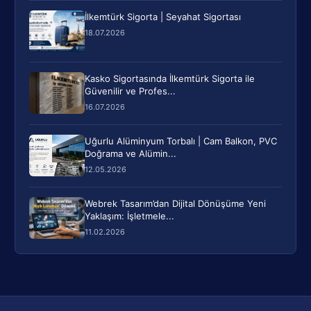
İlkemtürk Sigorta | Seyahat Sigortası
18.07.2026
Kasko Sigortasında İlkemtürk Sigorta ile
Güvenilir ve Profes...
16.07.2026
Uğurlu Alüminyum Torbalı | Cam Balkon, PVC
Doğrama ve Alümin...
12.05.2026
Webrek Tasarım’dan Dijital Dönüşüme Yeni
Yaklaşım: İşletmele...
11.02.2026