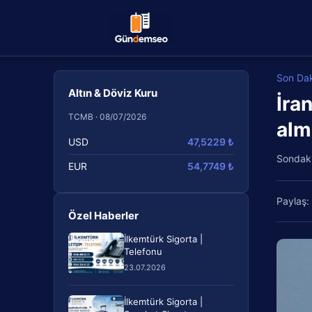
Son Da
Altın & Döviz Kuru
İra
TCMB · 08/07/2026
alm
USD
47,5229 ₺
Sondak
EUR
54,7749 ₺
Paylaş:
Özel Haberler
İlkemtürk Sigorta |
Telefonu
23.07.2026
İlkemtürk Sigorta |