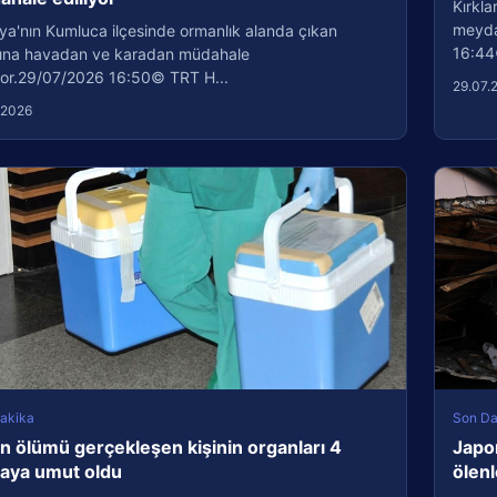
Kırkla
meydan
ya'nın Kumluca ilçesinde ormanlık alanda çıkan
16:44
ına havadan ve karadan müdahale
iyor.29/07/2026 16:50© TRT H...
29.07.
.2026
akika
Son Da
n ölümü gerçekleşen kişinin organları 4
Japo
taya umut oldu
ölenl