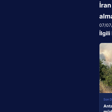
İran
alma
07/07
İlgil
Son D
Anta
müda