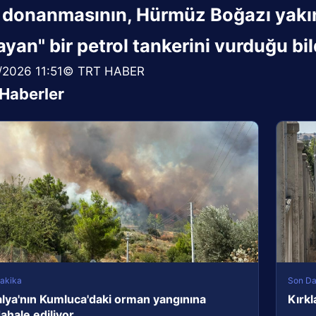
 donanmasının, Hürmüz Boğazı yakınl
yan" bir petrol tankerini vurduğu bild
/2026 11:51© TRT HABER
i Haberler
akika
Son Da
lya'nın Kumluca'daki orman yangınına
Kırkl
hale ediliyor