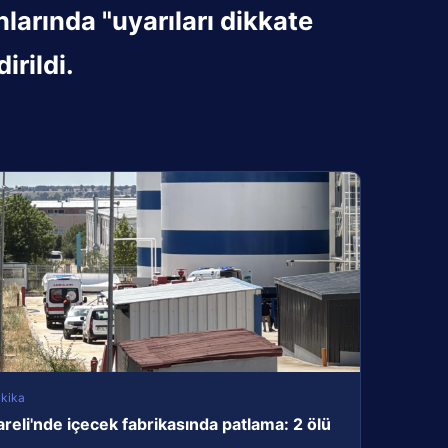
arında "uyarıları dikkate
irildi.
kika
areli'nde içecek fabrikasında patlama: 2 ölü