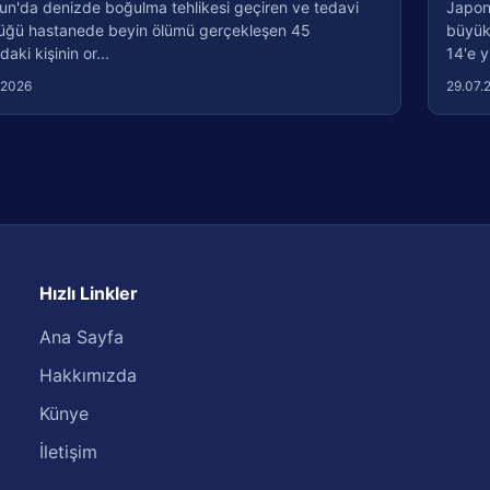
un'da denizde boğulma tehlikesi geçiren ve tedavi
Japon
üğü hastanede beyin ölümü gerçekleşen 45
büyük
daki kişinin or...
14'e y
.2026
29.07.
Hızlı Linkler
Ana Sayfa
Hakkımızda
Künye
İletişim