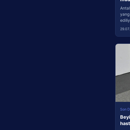
Antal
yang
edil
29.07
Son D
Beyi
has