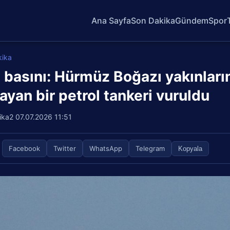
Ana Sayfa
Son Dakika
Gündem
Spor
kika
n basını: Hürmüz Boğazı yakınların
ayan bir petrol tankeri vuruldu
ika2
07.07.2026 11:51
Facebook
Twitter
WhatsApp
Telegram
Kopyala