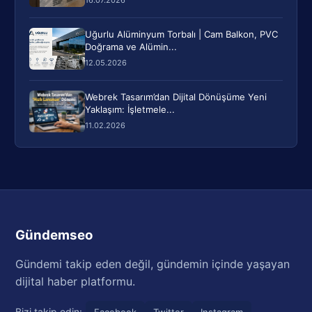
Uğurlu Alüminyum Torbalı | Cam Balkon, PVC
Doğrama ve Alümin...
12.05.2026
Webrek Tasarım’dan Dijital Dönüşüme Yeni
Yaklaşım: İşletmele...
11.02.2026
Gündemseo
Gündemi takip eden değil, gündemin içinde yaşayan
dijital haber platformu.
Bizi takip edin:
Facebook
Twitter
Instagram