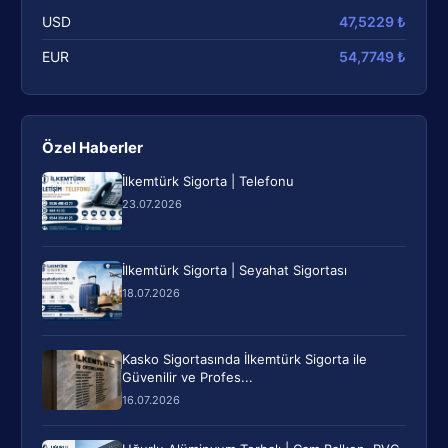
USD
47,5229 ₺
EUR
54,7749 ₺
Özel Haberler
İlkemtürk Sigorta | Telefonu
23.07.2026
İlkemtürk Sigorta | Seyahat Sigortası
18.07.2026
Kasko Sigortasında İlkemtürk Sigorta ile
Güvenilir ve Profes...
16.07.2026